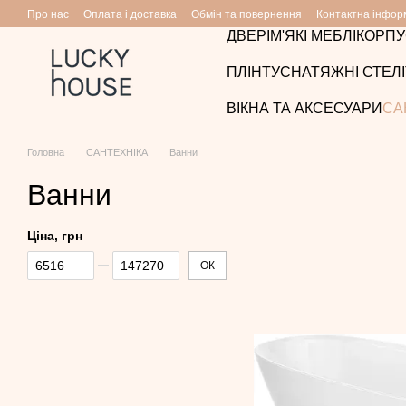
Перейти до основного контенту
Про нас
Оплата і доставка
Обмін та повернення
Контактна інфор
ДВЕРІ
М'ЯКІ МЕБЛІ
КОРПУ
ПЛІНТУС
НАТЯЖНІ СТЕЛІ
ВІКНА ТА АКСЕСУАРИ
СА
Головна
САНТЕХНІКА
Ванни
Ванни
Ціна, грн
Від Ціна, грн
До Ціна, грн
ОК