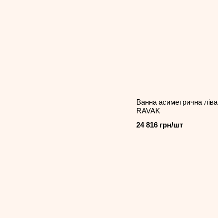
Ванна асиметрична лів
RAVAK
24 816 грн/шт