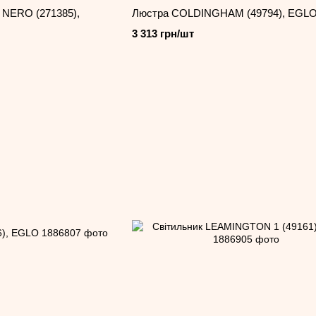
NERO (271385),
Люстра COLDINGHAM (49794), EGL
3 313 грн/шт