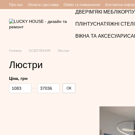
Перейти до основного контенту
Про нас
Оплата і доставка
Обмін та повернення
Контактна інфор
ДВЕРІ
М'ЯКІ МЕБЛІ
КОРПУ
ПЛІНТУС
НАТЯЖНІ СТЕЛІ
ВІКНА ТА АКСЕСУАРИ
СА
Головна
ОСВІТЛЕННЯ
Люстри
Люстри
Ціна, грн
Від Ціна, грн
До Ціна, грн
ОК