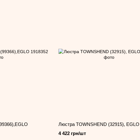
99366),EGLO
Люстра TOWNSHEND (32915), EGLO
4 422 грн/шт