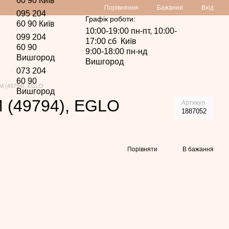
60 90 Київ
Порівняння
Бажання
Вхід
095 204
Графік роботи:
60 90 Київ
10:00-19:00 пн-пт, 10:00-
099 204
17:00 сб Київ
60 90
9:00-18:00 пн-нд
Вишгород
Вишгород
073 204
60 90
 (49794), EGLO
Вишгород
(49794), EGLO
Артикул
1887052
Порівняти
В бажання