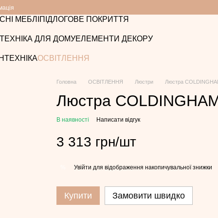
мація
СНІ МЕБЛІ
ПІДЛОГОВЕ ПОКРИТТЯ
ТЕХНІКА ДЛЯ ДОМУ
ЕЛЕМЕНТИ ДЕКОРУ
НТЕХНІКА
ОСВІТЛЕННЯ
Головна
ОСВІТЛЕННЯ
Люстри
Люстра COLDINGHAM
Люстра COLDINGHAM 
В наявності
Написати відгук
3 313 грн/шт
Увійти
для відображення накопичувальної знижки
%
Купити
Замовити швидко