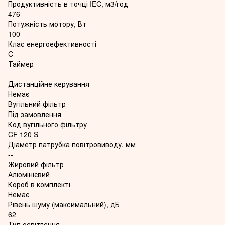
Продуктивність в точці IEC, м3/год
476
Потужність мотору, Вт
100
Клас енергоефективності
C
Таймер
--
Дистанційне керування
Немає
Вугільний фільтр
Під замовлення
Код вугільного фільтру
CF 120 S
Діаметр патрубка повітровиводу, мм
--
Жировий фільтр
Алюмінієвий
Короб в комплекті
Немає
Рівень шуму (максимальний), дБ
62
Тип освітлення