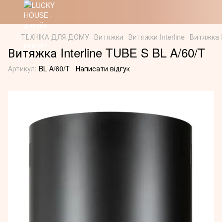
ТЕХНІКА ДЛЯ ДОМУ
Витяжки
Витяжки Interline
Витяжка I
Витяжка Interline TUBE S BL A/60/T
Артикул:
BL A/60/T
Написати відгук