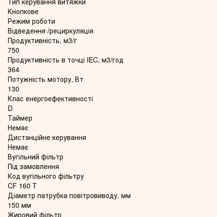
Тип керування витяжки
Кнопкове
Режим роботи
Відведення /рециркуляція
Продуктивність, м3/г
750
Продуктивність в точці IEC, м3/год
364
Потужність мотору, Вт
130
Клас енергоефективності
D
Таймер
Немає
Дистанційне керування
Немає
Вугільний фільтр
Під замовлення
Код вугільного фільтру
CF 160 T
Діаметр патрубка повітровиводу, мм
150 мм
Жировий фільтр