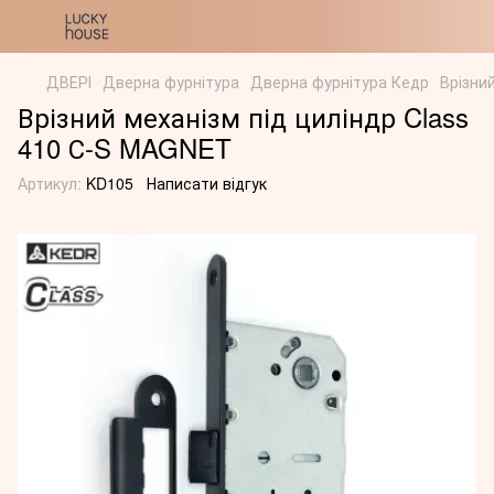
ДВЕРІ
Дверна фурнітура
Дверна фурнітура Кедр
Врізни
Врізний механізм під циліндр Class
410 С-S MAGNET
Артикул:
KD105
Написати відгук