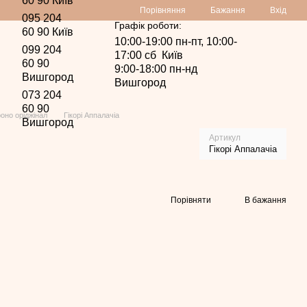
60 90 Київ
Порівняння
Бажання
Вхід
095 204
Графік роботи:
60 90 Київ
10:00-19:00 пн-пт, 10:00-
099 204
17:00 сб Київ
60 90
9:00-18:00 пн-нд
Вишгород
Вишгород
073 204
60 90
оно оріджінал
Гікорі Аппалачіа
Вишгород
Артикул
Гікорі Аппалачіа
Порівняти
В бажання