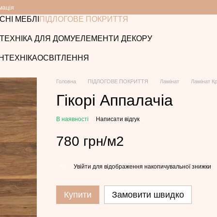
мація
СНІ МЕБЛІ
ПІДЛОГОВЕ ПОКРИТТЯ
ТЕХНІКА ДЛЯ ДОМУ
ЕЛЕМЕНТИ ДЕКОРУ
НТЕХНІКА
ОСВІТЛЕННЯ
Головна
ПІДЛОГОВЕ ПОКРИТТЯ
Ламінат
Ламінат Кр
Гікорі Аппалачіа
В наявності
Написати відгук
780 грн/м2
Увійти
для відображення накопичувальної знижки
%
Купити
Замовити швидко