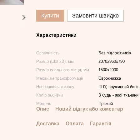
Купити
Замовити швидко
Характеристики
Особливість
Без підлокітників
Розмір (ШхГхВ), мм
2070х950х790
Розмір спального місця, мм
1500х2000
Механізм трансформації
Єврокнижка
Наповнювач дивану
ППУ, пружинний блок
Колір оббивки
З будь - якої тканини
Модель
Прямий
Опис
Новий відгук або коментар
Доставка
Оплата
Гарантія