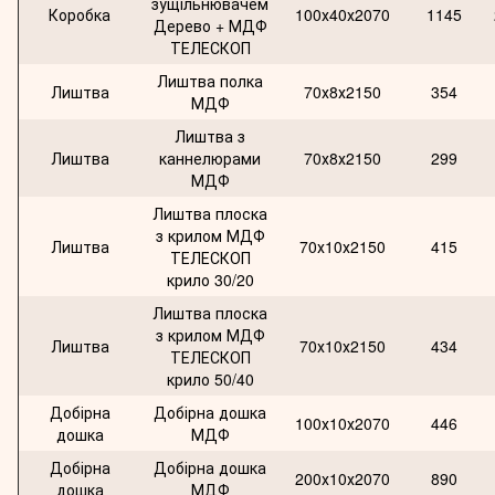
зущільнювачем
Коробка
100х40х2070
1145
Дерево + МДФ
ТЕЛЕСКОП
Лиштва полка
Лиштва
70х8х2150
354
МДФ
Лиштва з
Лиштва
каннелюрами
70х8х2150
299
МДФ
Лиштва плоска
з крилом МДФ
Лиштва
70х10х2150
415
ТЕЛЕСКОП
крило 30/20
Лиштва плоска
з крилом МДФ
Лиштва
70х10х2150
434
ТЕЛЕСКОП
крило 50/40
Добірна
Добірна дошка
100х10х2070
446
дошка
МДФ
Добірна
Добірна дошка
200х10х2070
890
дошка
МДФ