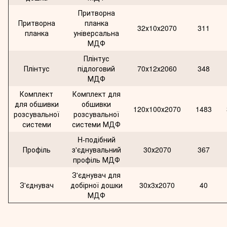
Притворна
Притворна
планка
32х10х2070
311
планка
універсальна
МДФ
Плінтус
Плінтус
підлоговий
70х12х2060
348
МДФ
Комплект
Комплект для
для обшивки
обшивки
120х100х2070
1483
розсувальної
розсувальної
системи
системи МДФ
H-подібний
Профіль
з'єднувальний
30х2070
367
профіль МДФ
З'єднувач для
З'єднувач
добірної дошки
30х3х2070
40
МДФ