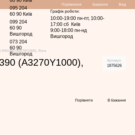
60 90 Київ
Порівняння
Бажання
Вхід
095 204
Графік роботи:
60 90 Київ
10:00-19:00 пн-пт, 10:00-
099 204
17:00 сб Київ
60 90
9:00-18:00 пн-нд
Вишгород
Вишгород
073 204
60 90
 550х390 (A3270Y1000), Roca
Вишгород
390 (A3270Y1000),
Артикул
1875626
Порівняти
В бажання