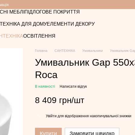
мація
СНІ МЕБЛІ
ПІДЛОГОВЕ ПОКРИТТЯ
ТЕХНІКА ДЛЯ ДОМУ
ЕЛЕМЕНТИ ДЕКОРУ
НТЕХНІКА
ОСВІТЛЕННЯ
Головна
САНТЕХНІКА
Умивальники
Умивальник Gap
Умивальник Gap 550х
Roca
В наявності
Написати відгук
8 409 грн/шт
Увійти
для відображення накопичувальної знижки
%
Купити
Замовити швидко