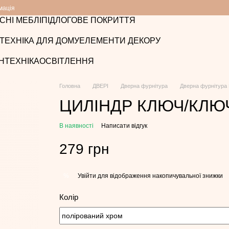
мація
СНІ МЕБЛІ
ПІДЛОГОВЕ ПОКРИТТЯ
ТЕХНІКА ДЛЯ ДОМУ
ЕЛЕМЕНТИ ДЕКОРУ
НТЕХНІКА
ОСВІТЛЕННЯ
Головна
ДВЕРІ
Дверна фурнітура
Дверна фурнітура
ЦИЛІНДР КЛЮЧ/КЛЮЧ
В наявності
Написати відгук
279 грн
Увійти
для відображення накопичувальної знижки
%
Колір