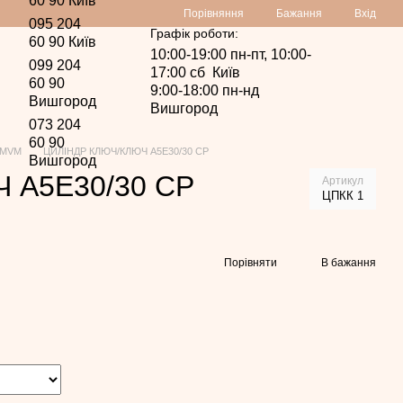
60 90 Київ
Порівняння
Бажання
Вхід
095 204
Графік роботи:
60 90 Київ
10:00-19:00 пн-пт, 10:00-
099 204
17:00 сб Київ
60 90
9:00-18:00 пн-нд
Вишгород
Вишгород
073 204
60 90
 MVM
ЦИЛІНДР КЛЮЧ/КЛЮЧ A5E30/30 CP
Вишгород
 A5E30/30 CP
Артикул
ЦПКК 1
Порівняти
В бажання