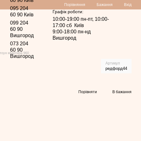
60 90 Київ
Порівняння
Бажання
Вхід
095 204
Графік роботи:
60 90 Київ
10:00-19:00 пн-пт, 10:00-
099 204
17:00 сб Київ
60 90
9:00-18:00 пн-нд
Вишгород
Вишгород
073 204
60 90
тоун квартира 960
Вишгород
Артикул
редфорд44
Порівняти
В бажання