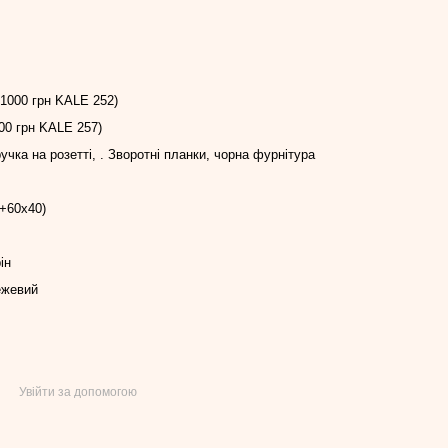
+1000 грн KALE 252)
00 грн KALE 257)
 ручка на розетті, . Зворотні планки, чорна фурнітура
0+60х40)
ін
ежевий
Увійти за допомогою