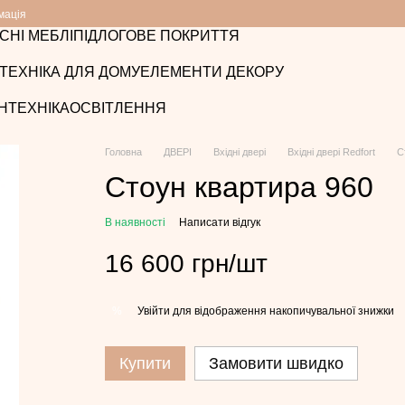
мація
СНІ МЕБЛІ
ПІДЛОГОВЕ ПОКРИТТЯ
ТЕХНІКА ДЛЯ ДОМУ
ЕЛЕМЕНТИ ДЕКОРУ
НТЕХНІКА
ОСВІТЛЕННЯ
Головна
ДВЕРІ
Вхідні двері
Вхідні двері Redfort
С
Стоун квартира 960
В наявності
Написати відгук
16 600 грн/шт
Увійти
для відображення накопичувальної знижки
%
Купити
Замовити швидко