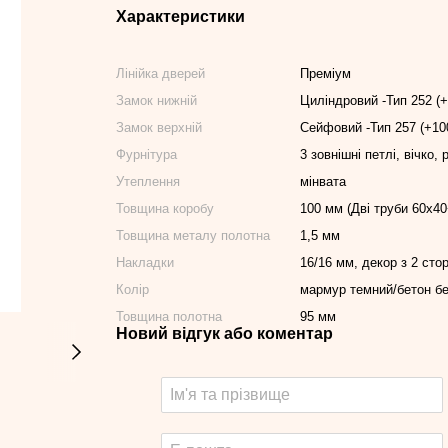
Характеристики
Лінійка дверей
Преміум
Замок нижній
Циліндровий -Тип 252 (
Замок верхній
Сейфовий -Тип 257 (+10
Фурнітура
3 зовнішні петлі, вічко,
Утеплення
мінвата
Товщина коробу
100 мм (Дві труби 60х4
Товщина металу полотна
1,5 мм
Накладки
16/16 мм, декор з 2 стор
Колір
мармур темний/бетон б
Товщина полотна
95 мм
Новий відгук або коментар