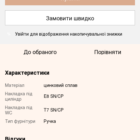
Замовити швидко
Увійти
для відображення накопичувальної знижки
%
До обраного
Порівняти
Характеристики
Матеріал
цинковий сплав
Накладка під
E8 SN/CP
циліндр
Накладка під
T7 SN/CP
WC
Тип фурнітури
Ручка
Відгуки