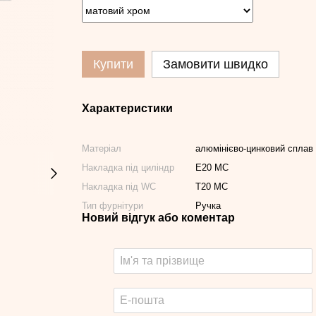
Купити
Замовити швидко
Характеристики
Матеріал
алюмінієво-цинковий сплав
Накладка під циліндр
E20 MC
Накладка під WC
T20 MC
Тип фурнітури
Ручка
Новий відгук або коментар