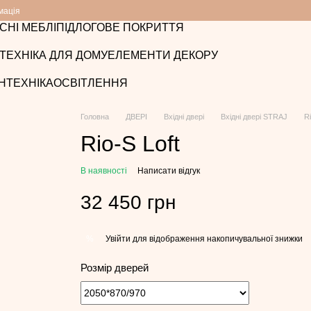
мація
СНІ МЕБЛІ
ПІДЛОГОВЕ ПОКРИТТЯ
ТЕХНІКА ДЛЯ ДОМУ
ЕЛЕМЕНТИ ДЕКОРУ
НТЕХНІКА
ОСВІТЛЕННЯ
Головна
ДВЕРІ
Вхідні двері
Вхідні двері STRAJ
Ri
Rio-S Loft
В наявності
Написати відгук
32 450 грн
Увійти
для відображення накопичувальної знижки
%
Розмір дверей