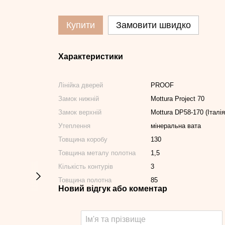
Купити
Замовити швидко
Характеристики
Лінійка дверей
PROOF
Замок нижній
Mottura Project 70
Замок верхній
Mottura DP58-170 (Італія
Утеплення
мінеральна вата
Товщина коробу
130
Товщина металу полотна
1,5
Кількість контурів
3
Товщина полотна
85
Новий відгук або коментар