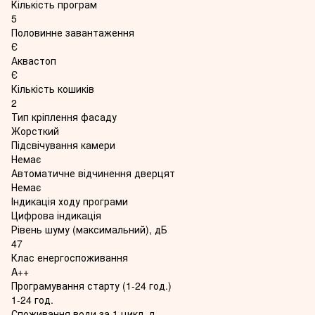
Кількість програм
5
Половинне завантаження
Є
Аквастоп
Є
Кількість кошиків
2
Тип кріплення фасаду
Жорсткий
Підсвічування камери
Немає
Автоматичне відчинення дверцят
Немає
Індикація ходу програми
Цифрова індикація
Рівень шуму (максимальний), дБ
47
Клас енергоспоживання
A++
Програмування старту (1-24 год.)
1-24 год.
Споживання води за 1 цикл, л