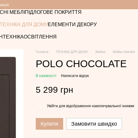
мація
СНІ МЕБЛІ
ПІДЛОГОВЕ ПОКРИТТЯ
ТЕХНІКА ДЛЯ ДОМУ
ЕЛЕМЕНТИ ДЕКОРУ
НТЕХНІКА
ОСВІТЛЕННЯ
Головна
ТЕХНІКА ДЛЯ ДОМУ
Мийки
Мийки Interline
POLO CHOCOLATE
В наявності
Написати відгук
5 299 грн
Увійти
для відображення накопичувальної знижки
%
Купити
Замовити швидко