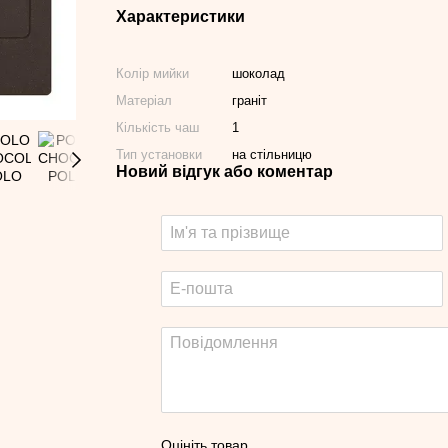
Характеристики
Колір мийки
шоколад
Матеріал
граніт
Кількість чаш
1
Тип установки
на стільницю
Новий відгук або коментар
Оцініть товар