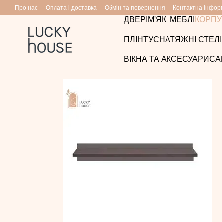
Перейти до основного контенту
Про нас
Оплата і доставка
Обмін та повернення
Контактна інфор
ДВЕРІ
М'ЯКІ МЕБЛІ
КОРПУ
ПЛІНТУС
НАТЯЖНІ СТЕЛІ
ВІКНА ТА АКСЕСУАРИ
СА