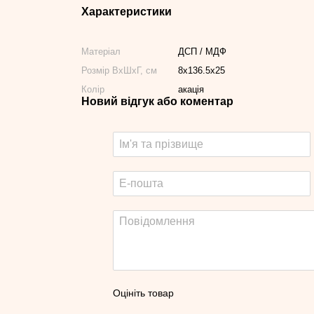
Характеристики
Матеріал
ДСП / МДФ
Розмір ВхШхГ, см
8х136.5х25
Колір
акація
Новий відгук або коментар
Оцініть товар