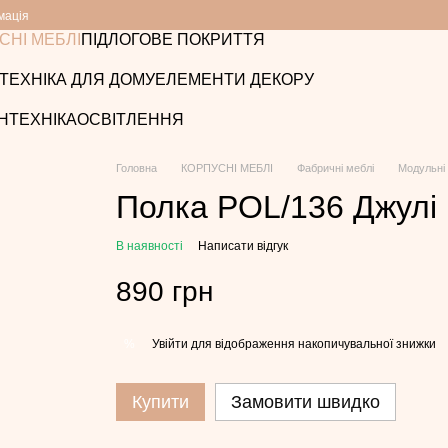
мація
СНІ МЕБЛІ
ПІДЛОГОВЕ ПОКРИТТЯ
ТЕХНІКА ДЛЯ ДОМУ
ЕЛЕМЕНТИ ДЕКОРУ
НТЕХНІКА
ОСВІТЛЕННЯ
Головна
КОРПУСНІ МЕБЛІ
Фабричні меблі
Модульні 
Полка POL/136 Джулі
В наявності
Написати відгук
890 грн
Увійти
для відображення накопичувальної знижки
%
Купити
Замовити швидко