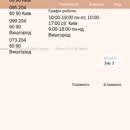
60 90 Київ
Порівняння
Бажання
Вхід
095 204
Графік роботи:
60 90 Київ
10:00-19:00 пн-пт, 10:00-
099 204
17:00 сб Київ
60 90
9:00-18:00 пн-нд
Вишгород
Вишгород
073 204
60 90
меблі
Модульні меблі Гербор
Полка POL/136 Джулі
Вишгород
Артикул
July 3
Порівняти
В бажання