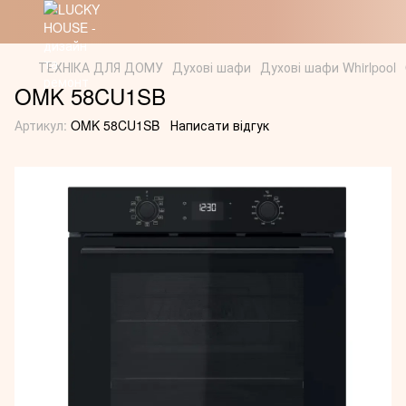
ТЕХНІКА ДЛЯ ДОМУ
Духові шафи
Духові шафи Whirlpool
OMK 58CU1SB
Артикул:
OMK 58CU1SB
Написати відгук