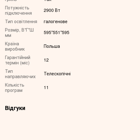
Потужність
2900 Вт
підключення
Тип освітлення
галогенове
Розмір, В*Г*Ш
595*551*595
мм
Країна
Польша
виробник
Гарантійний
12
термін (міс)
Тип
Телескопічні
направляючих
Кількість
11
програм
Відгуки