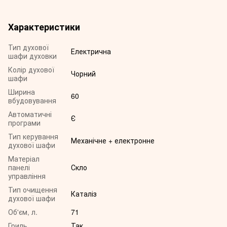
Характеристики
Тип духової
Електрична
шафи духовки
Колір духової
Чорний
шафи
Ширина
60
вбудовування
Автоматичні
Є
програми
Тип керування
Механічне + електронне
духової шафи
Матеріал
панелі
Скло
управління
Тип очищення
Каталіз
духової шафи
Об'єм, л.
71
Гриль
Так