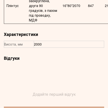
заокруглена,
Плінтус
друга 90
16*80*2070
847
2
градусів, з пазом
під проводку,
МДФ
Характеристики
Висота, мм
2000
Відгуки
Додайте перший відгук