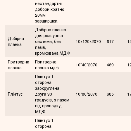
нестандартні
добори кратно
20мм
завширшки.
Добірна планка
для розсувної
Добірна
системи, без
10х120х2070
617
1
планка
пазів,
кромкована.МДФ
Притворна
Притворна
10*40*2070
489
1
планка
планка мдф
Плінтус 1
сторона
заокруглена,
Плінтус
друга 90
10*80*2070
685
1
градусів, з пазом
під проводку,
МДФ
Плінтус 1
сторона