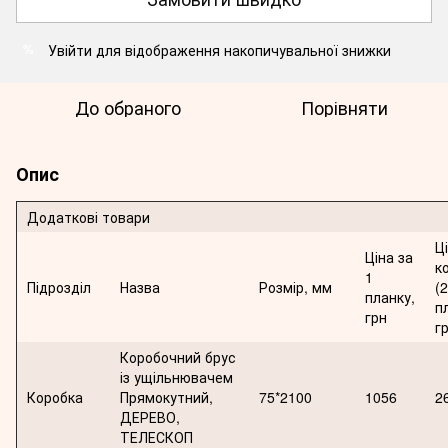
Увійти
для відображення накопичувальної знижки
%
До обраного
Порівняти
Опис
Додаткові товари
Ц
Ціна за
к
1
Підрозділ
Назва
Розмір, мм
(2
планку,
п
грн
г
Коробочний брус
із ущільнювачем
Коробка
Прямокутний,
75*2100
1056
2
ДЕРЕВО,
ТЕЛЕСКОП