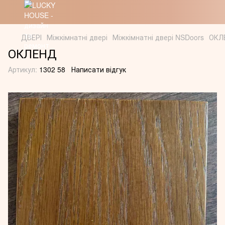
ДВЕРІ
Міжкімнатні двері
Міжкімнатні двері NSDoors
ОКЛ
ОКЛЕНД
Артикул:
1302 58
Написати відгук