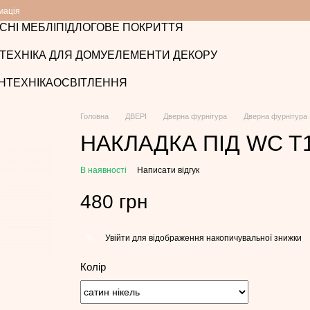
мація
СНІ МЕБЛІ
ПІДЛОГОВЕ ПОКРИТТЯ
ТЕХНІКА ДЛЯ ДОМУ
ЕЛЕМЕНТИ ДЕКОРУ
НТЕХНІКА
ОСВІТЛЕННЯ
Головна
ДВЕРІ
Дверна фурнітура
Дверна фурнітура
НАКЛАДКА ПІД WC T
В наявності
Написати відгук
480 грн
Увійти
для відображення накопичувальної знижки
%
Колір