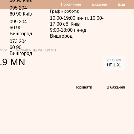
60 90 Київ
Порівняння
Бажання
Вхід
095 204
Графік роботи:
60 90 Київ
10:00-19:00 пн-пт, 10:00-
099 204
17:00 сб Київ
60 90
9:00-18:00 пн-нд
Вишгород
Вишгород
073 204
60 90
 MVM
НАКЛАДКА ПІД WC T19 MN
Вишгород
19 MN
Артикул
НПЦ 91
Порівняти
В бажання