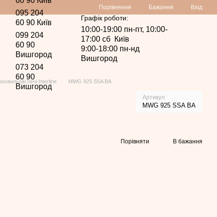
60 90 Київ
Порівняння
Бажання
Вхід
095 204
Графік роботи:
60 90 Київ
10:00-19:00 пн-пт, 10:00-
099 204
17:00 сб Київ
60 90
9:00-18:00 пн-нд
Вишгород
Вишгород
073 204
60 90
рохвильові печі Interline
MWG 925 SSA BA
Вишгород
Артикул
MWG 925 SSA BA
Порівняти
В бажання