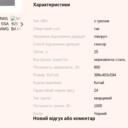
Характеристики
Тип НВЧ
з грилем
Обертовий стіл
так
Напрямок відчинення дверцят
ліворуч
Спосіб відчинення дверцят
сенсор
Об'єм, л
25
Внутрішнє покриття
нержавіюча сталь
Потужність мікрохвиль, Вт
900
Розмір, ВхГхШ
388х403х594
Країна виробник
Китай
Гарантійний термін (міс)
24
Тип грилю
кварцевий
Потужність грилю, Вт
1000
Колір
Чорний
Новий відгук або коментар