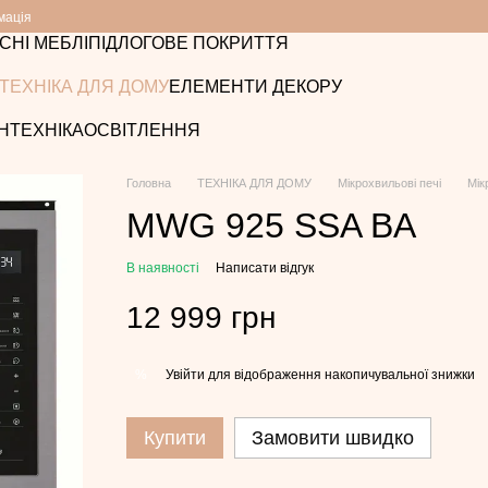
мація
СНІ МЕБЛІ
ПІДЛОГОВЕ ПОКРИТТЯ
ТЕХНІКА ДЛЯ ДОМУ
ЕЛЕМЕНТИ ДЕКОРУ
НТЕХНІКА
ОСВІТЛЕННЯ
Головна
ТЕХНІКА ДЛЯ ДОМУ
Мікрохвильові печі
Мік
MWG 925 SSA BA
В наявності
Написати відгук
12 999 грн
Увійти
для відображення накопичувальної знижки
%
Купити
Замовити швидко