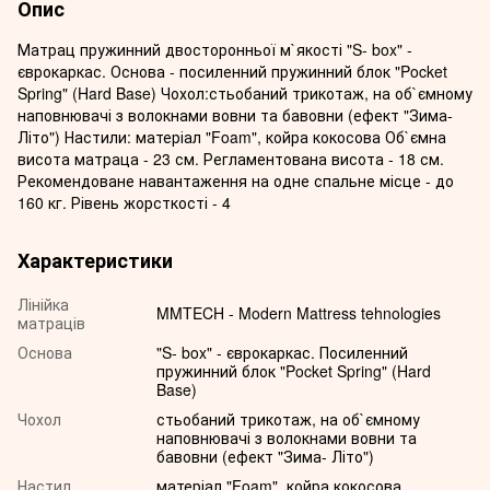
Опис
Матрац пружинний двосторонньої м`якості "S- box" -
єврокаркас. Основа - посиленний пружинний блок "Pocket
Spring" (Hard Base) Чохол:стьобаний трикотаж, на об`ємному
наповнювачі з волокнами вовни та бавовни (ефект "Зима-
Літо") Настили: матеріал "Foam", койра кокосова Об`ємна
висота матраца - 23 см. Регламентована висота - 18 см.
Рекомендоване навантаження на одне спальне місце - до
160 кг. Рівень жорсткості - 4
Характеристики
Лінійка
MMTECH - Modern Mattress tehnologies
матраців
Основа
"S- box" - єврокаркас. Посиленний
пружинний блок "Pocket Spring" (Hard
Base)
Чохол
стьобаний трикотаж, на об`ємному
наповнювачі з волокнами вовни та
бавовни (ефект "Зима- Літо")
Настил
матеріал "Foam", койра кокосова