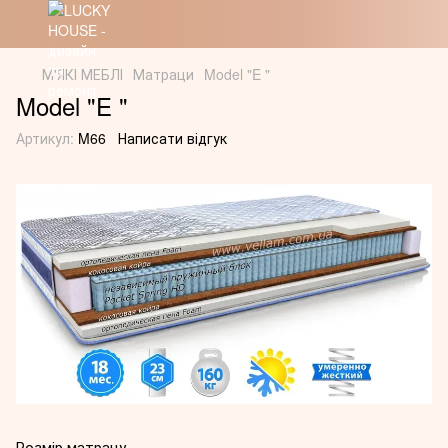
М'ЯКІ МЕБЛІ
Матраци
Model "E "
Model "E "
Артикул:
M66
Написати відгук
Розмір матрацу