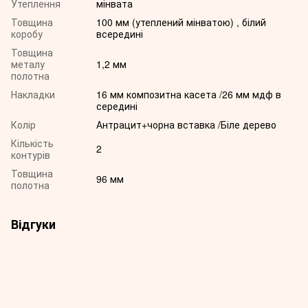
Утеплення
мінвата
Товщина
100 мм (утеплений мінватою) , білий
коробу
всередині
Товщина
металу
1,2 мм
полотна
Накладки
16 мм композитна касета /26 мм мдф в
середині
Колір
Антрацит+чорна вставка /Біле дерево
Кількість
2
контурів
Товщина
96 мм
полотна
Відгуки