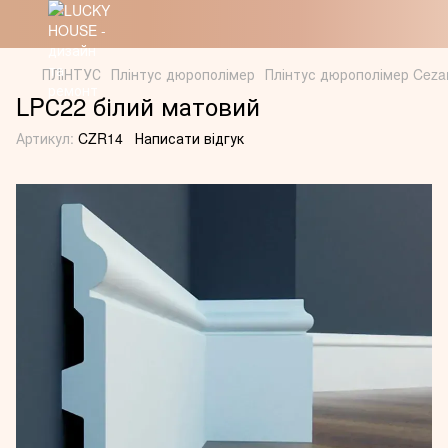
ПЛІНТУС
Плінтус дюрополімер
Плінтус дюрополімер Ceza
LPС22 білий матовий
Артикул:
CZR14
Написати відгук