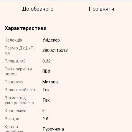
До обраного
Порівняти
Характеристики
Колекція
Унідекор
Розмір ДхШхТ,
2800х115х12
мм
Площа, м2
0.32
Тип покриття
ПВХ
панелі
Поверхня
Матова
Вологостійкість
Так
Захист від
Так
ультрафіолету
Клас емісії
Е1
Вага, кг
2.6
Країна
Туреччина
виробник