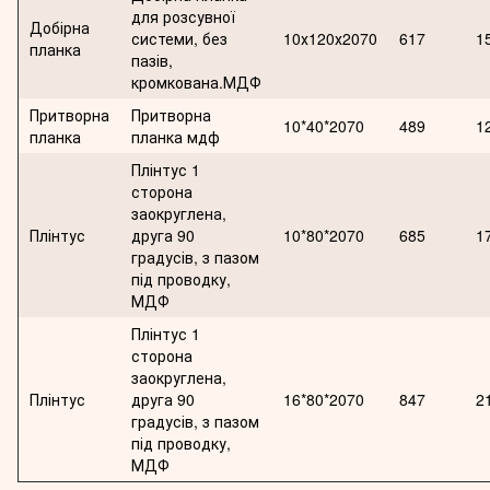
для розсувної
Добірна
системи, без
10х120х2070
617
1
планка
пазів,
кромкована.МДФ
Притворна
Притворна
10*40*2070
489
1
планка
планка мдф
Плінтус 1
сторона
заокруглена,
Плінтус
друга 90
10*80*2070
685
1
градусів, з пазом
під проводку,
МДФ
Плінтус 1
сторона
заокруглена,
Плінтус
друга 90
16*80*2070
847
2
градусів, з пазом
під проводку,
МДФ