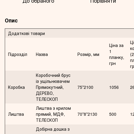
До обраного
Порівняти
Опис
Додаткові товари
Ц
Ціна за
к
1
Підрозділ
Назва
Розмір, мм
(2
планку,
п
грн
г
Коробочний брус
із ущільнювачем
Коробка
Прямокутний,
75*2100
1056
2
ДЕРЕВО,
ТЕЛЕСКОП
Лиштва з крилом
Лиштва
прямий, МДФ,
70*8*2130
500
1
ТЕЛЕСКОП
Добірна дошка з