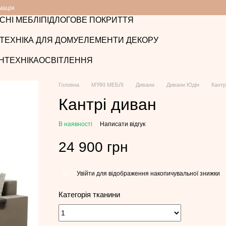
мація
СНІ МЕБЛІ
ПІДЛОГОВЕ ПОКРИТТЯ
ТЕХНІКА ДЛЯ ДОМУ
ЕЛЕМЕНТИ ДЕКОРУ
НТЕХНІКА
ОСВІТЛЕННЯ
Головна
М'ЯКІ МЕБЛІ
Дивани
Дивани Юдін
Кантр
Кантрі диван
В наявності
Написати відгук
24 900 грн
Увійти
для відображення накопичувальної знижки
%
Категорія тканини