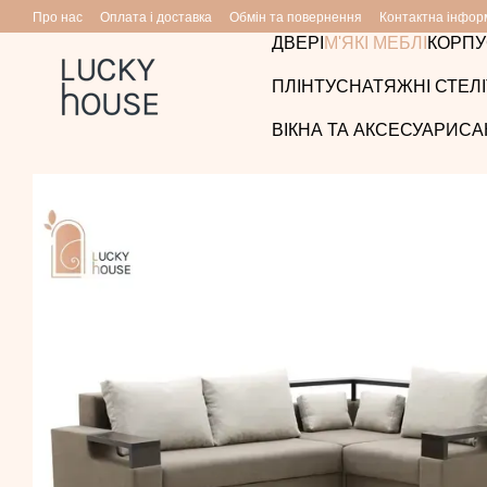
Перейти до основного контенту
Про нас
Оплата і доставка
Обмін та повернення
Контактна інфор
ДВЕРІ
М'ЯКІ МЕБЛІ
КОРПУ
ПЛІНТУС
НАТЯЖНІ СТЕЛІ
ВІКНА ТА АКСЕСУАРИ
СА