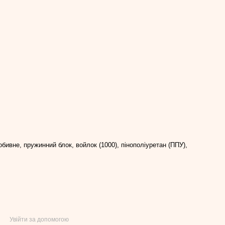
бивне, пружинний блок, войлок (1000), пінополіуретан (ППУ),
Увійти за допомогою