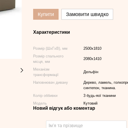
Купити
Замовити швидко
Характеристики
Розмір (ШхГхВ), мм
2500х1810
Розмір спального
2080х1410
місця, мм
Механізм
Дельфін
трансформації
Наповнювач дивану
Дерево, ламель, голкопро
синтепон, тканина.
Колір оббивки
3 будь-яої тканини
Модель
Кутовий
Новий відгук або коментар