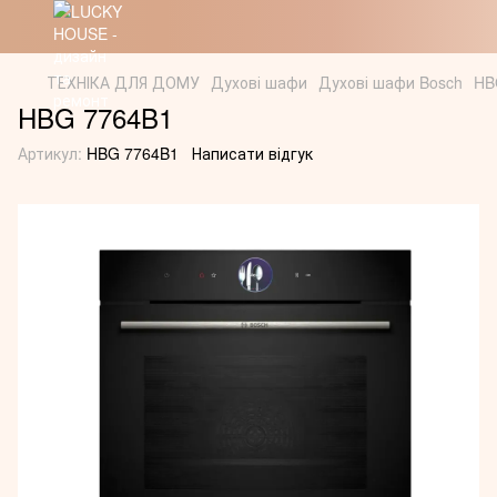
ТЕХНІКА ДЛЯ ДОМУ
Духові шафи
Духові шафи Bosch
HB
HBG 7764B1
Артикул:
HBG 7764B1
Написати відгук