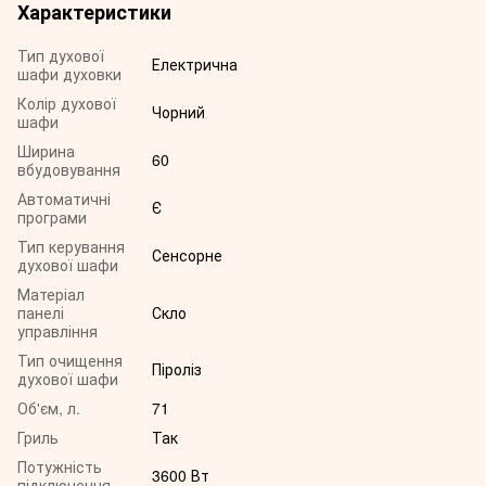
Характеристики
Тип духової
Електрична
шафи духовки
Колір духової
Чорний
шафи
Ширина
60
вбудовування
Автоматичні
Є
програми
Тип керування
Сенсорне
духової шафи
Матеріал
панелі
Скло
управління
Тип очищення
Піроліз
духової шафи
Об'єм, л.
71
Гриль
Так
Потужність
3600 Вт
підключення