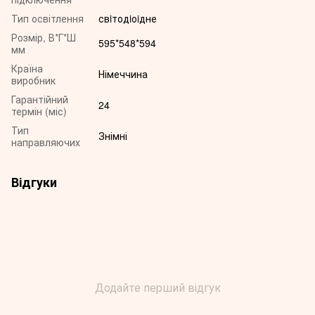
Тип освітлення
свiтодiоiдне
Розмір, В*Г*Ш
595*548*594
мм
Країна
Німеччина
виробник
Гарантійний
24
термін (міс)
Тип
Знімні
направляючих
Відгуки
Додайте перший відгук