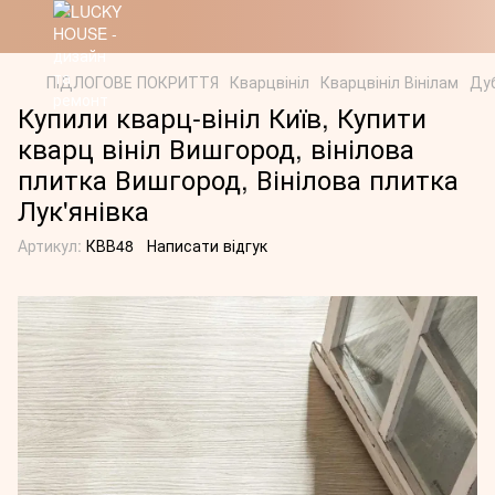
ПІДЛОГОВЕ ПОКРИТТЯ
Кварцвініл
Кварцвініл Вінілам
Ду
Купили кварц-вініл Київ, Купити
кварц вініл Вишгород, вінілова
плитка Вишгород, Вінілова плитка
Лук'янівка
Артикул:
КВВ48
Написати відгук