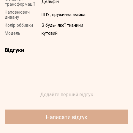
Дельфін
трансформації
Наповнювач
ППУ, пружинна змійка
дивану
Колір оббивки
З будь- якої тканини
Модель
кутовий
Відгуки
Додайте перший відгук
Написати відгук