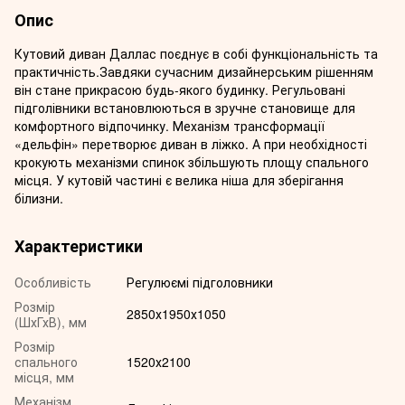
Опис
Кутовий диван Даллас поєднує в собі функціональність та
практичність.Завдяки сучасним дизайнерським рішенням
він стане прикрасою будь-якого будинку. Регульовані
підголівники встановлюються в зручне становище для
комфортного відпочинку. Механізм трансформації
«дельфін» перетворює диван в ліжко. А при необхідності
крокують механізми спинок збільшують площу спального
місця. У кутовій частині є велика ніша для зберігання
білизни.
Характеристики
Особливість
Регулюємі підголовники
Розмір
2850х1950х1050
(ШхГхВ), мм
Розмір
спального
1520х2100
місця, мм
Механізм