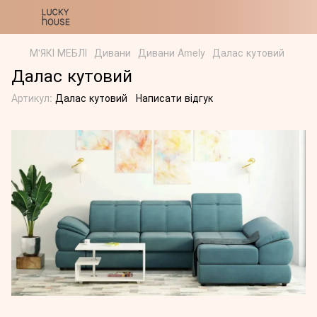
М'ЯКІ МЕБЛІ
Дивани
Дивани Amely
Далас кутовий
Далас кутовий
Артикул:
Далас кутовий
Написати відгук