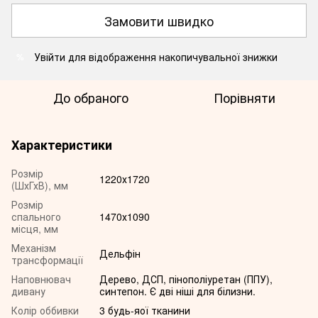
Замовити швидко
Увійти
для відображення накопичувальної знижки
%
До обраного
Порівняти
Характеристики
Розмір
1220х1720
(ШхГхВ), мм
Розмір
спального
1470х1090
місця, мм
Механізм
Дельфін
трансформації
Наповнювач
Дерево, ДСП, пінополіуретан (ППУ),
дивану
синтепон. Є дві ніші для білизни.
Колір оббивки
3 будь-яої тканини