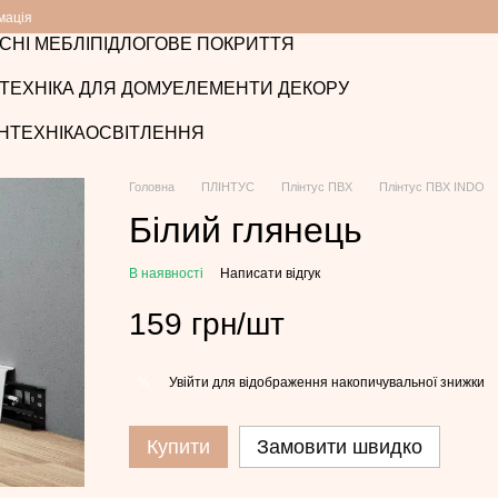
мація
СНІ МЕБЛІ
ПІДЛОГОВЕ ПОКРИТТЯ
ТЕХНІКА ДЛЯ ДОМУ
ЕЛЕМЕНТИ ДЕКОРУ
НТЕХНІКА
ОСВІТЛЕННЯ
Головна
ПЛІНТУС
Плінтус ПВХ
Плінтус ПВХ INDO
Білий глянець
В наявності
Написати відгук
159 грн/шт
Увійти
для відображення накопичувальної знижки
%
Купити
Замовити швидко