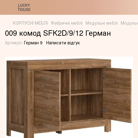
КОРПУСНІ МЕБЛІ
Фабричні меблі
Модульні меблі
Модульн
009 комод SFK2D/9/12 Герман
Артикул:
Герман 9
Написати відгук