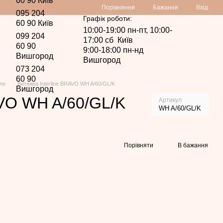
60 90 Київ
Порівняння
Бажання
Вхід
095 204
Графік роботи:
60 90 Київ
10:00-19:00 пн-пт, 10:00-
099 204
17:00 сб Київ
60 90
9:00-18:00 пн-нд
Вишгород
Вишгород
073 204
60 90
ine
Витяжка Interline BRAVO WH A/60/GL/K
Вишгород
AVO WH A/60/GL/K
Артикул
WH A/60/GL/K
Порівняти
В бажання