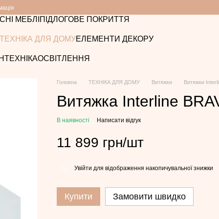
мація
СНІ МЕБЛІ
ПІДЛОГОВЕ ПОКРИТТЯ
ТЕХНІКА ДЛЯ ДОМУ
ЕЛЕМЕНТИ ДЕКОРУ
НТЕХНІКА
ОСВІТЛЕННЯ
Головна
ТЕХНІКА ДЛЯ ДОМУ
Витяжки
Витяжки Interl
Витяжка Interline BR
В наявності
Написати відгук
11 899 грн/шт
Увійти
для відображення накопичувальної знижки
%
Купити
Замовити швидко