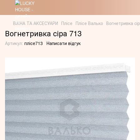
ВІКНА ТА АКСЕСУАРИ
Плісе
Плісе Валько
Вогнетривка cір
Вогнетривка cіра 713
Артикул:
плісе713
Написати відгук