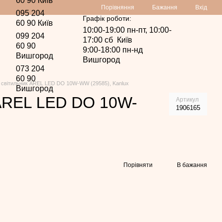
60 90 Київ
Порівняння
Бажання
Вхід
095 204
Графік роботи:
60 90 Київ
10:00-19:00 пн-пт, 10:00-
099 204
17:00 сб Київ
60 90
9:00-18:00 пн-нд
Вишгород
Вишгород
073 204
60 90
 світильник AREL LED DO 10W-WW (29585), Kanlux
Вишгород
 AREL LED DO 10W-
Артикул
1906165
Порівняти
В бажання