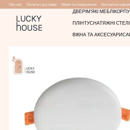
Перейти до основного контенту
Про нас
Оплата і доставка
Обмін та повернення
Контактна інфор
ДВЕРІ
М'ЯКІ МЕБЛІ
КОРПУ
ПЛІНТУС
НАТЯЖНІ СТЕЛІ
ВІКНА ТА АКСЕСУАРИ
СА