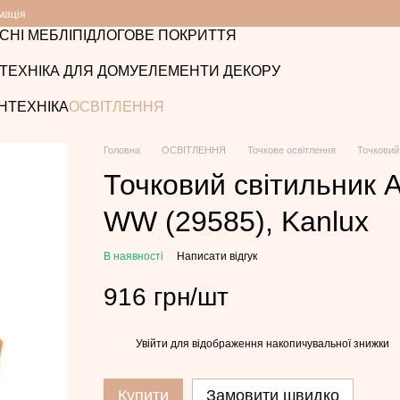
мація
СНІ МЕБЛІ
ПІДЛОГОВЕ ПОКРИТТЯ
ТЕХНІКА ДЛЯ ДОМУ
ЕЛЕМЕНТИ ДЕКОРУ
НТЕХНІКА
ОСВІТЛЕННЯ
Головна
ОСВІТЛЕННЯ
Точкове освітлення
Точковий
Точковий світильник
WW (29585), Kanlux
В наявності
Написати відгук
916 грн/шт
Увійти
для відображення накопичувальної знижки
%
Купити
Замовити швидко