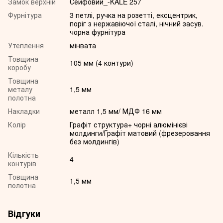
Замок верхній
Сейфовий_-KALE 257
Фурнітура
3 петлі, ручка на розетті, ексцентрик,
поріг з нержавіючої сталі, нічний засув.
чорна фурнітура
Утеплення
мінвата
Товщина
105 мм (4 контури)
коробу
Товщина
металу
1,5 мм
полотна
Накладки
металл 1,5 мм/ МДФ 16 мм
Колір
Графіт структура+ чорні алюмінієві
молдинги/Графіт матовий (фрезеровання
без молдингів)
Кількість
4
контурів
Товщина
1,5 мм
полотна
Відгуки