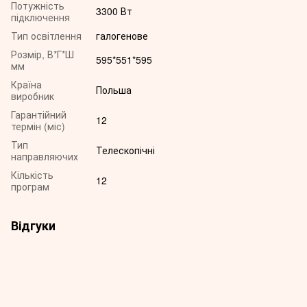
Потужність
3300 Вт
підключення
Тип освітлення
галогенове
Розмір, В*Г*Ш
595*551*595
мм
Країна
Польша
виробник
Гарантійний
12
термін (міс)
Тип
Телескопічні
направляючих
Кількість
12
програм
Відгуки