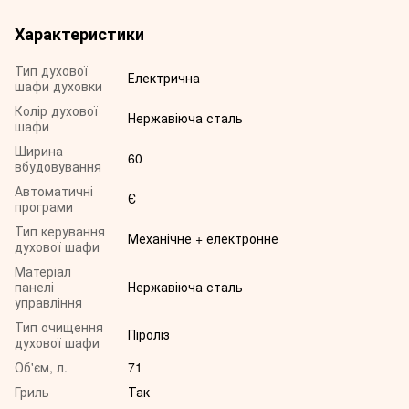
Характеристики
Тип духової
Електрична
шафи духовки
Колір духової
Нержавіюча сталь
шафи
Ширина
60
вбудовування
Автоматичні
Є
програми
Тип керування
Механічне + електронне
духової шафи
Матеріал
панелі
Нержавіюча сталь
управління
Тип очищення
Піроліз
духової шафи
Об'єм, л.
71
Гриль
Так