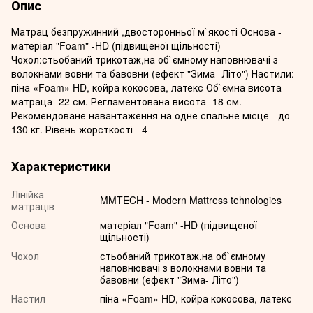
Опис
Матрац безпружинний ,двосторонньої м`якості Основа -
матеріал "Foam" -HD (підвищеної щільності)
Чохол:стьобаний трикотаж,на об`ємному наповнювачі з
волокнами вовни та бавовни (ефект "Зима- Літо") Настили:
піна «Foam» HD, койра кокосова, латекс Об`ємна висота
матраца- 22 см. Регламентована висота- 18 см.
Рекомендоване навантаження на одне спальне місце - до
130 кг. Рівень жорсткості - 4
Характеристики
Лінійка
MMTECH - Modern Mattress tehnologies
матраців
Основа
матеріал "Foam" -HD (підвищеної
щільності)
Чохол
стьобаний трикотаж,на об`ємному
наповнювачі з волокнами вовни та
бавовни (ефект "Зима- Літо")
Настил
піна «Foam» HD, койра кокосова, латекс