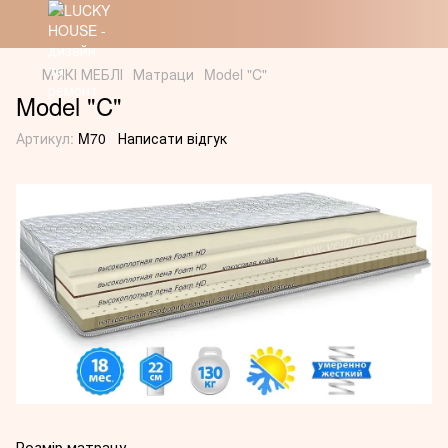
М'ЯКІ МЕБЛІ
Матраци
Model "C"
Model "C"
Артикул:
M70
Написати відгук
Розмір матрацу