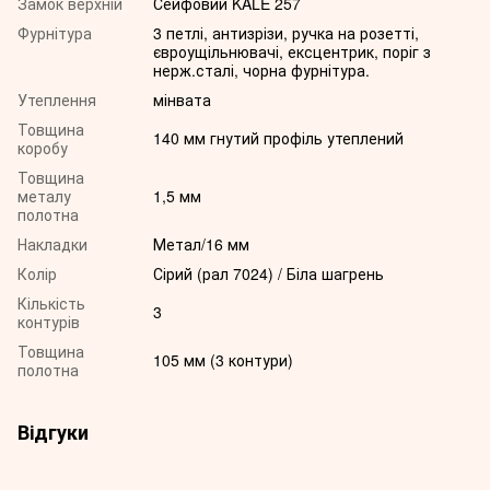
Замок верхній
Сейфовий KALE 257
Фурнітура
3 петлі, антизрізи, ручка на розетті,
євроущільнювачі, ексцентрик, поріг з
нерж.сталі, чорна фурнітура.
Утеплення
мінвата
Товщина
140 мм гнутий профіль утеплений
коробу
Товщина
металу
1,5 мм
полотна
Накладки
Метал/16 мм
Колір
Сірий (рал 7024) / Біла шагрень
Кількість
3
контурів
Товщина
105 мм (3 контури)
полотна
Відгуки