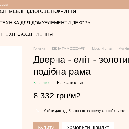
мація
СНІ МЕБЛІ
ПІДЛОГОВЕ ПОКРИТТЯ
ТЕХНІКА ДЛЯ ДОМУ
ЕЛЕМЕНТИ ДЕКОРУ
НТЕХНІКА
ОСВІТЛЕННЯ
Головна
ВІКНА ТА АКСЕСУАРИ
Москітні сітки
Москітн
Дверна - еліт - золоти
подібна рама
В наявності
Написати відгук
8 332 грн/м2
Увійти
для відображення накопичувальної знижки
%
Купити
Замовити швидко