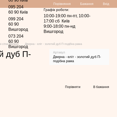
60 90 Київ
Порівняння
Бажання
Вхід
095 204
Графік роботи:
60 90 Київ
10:00-19:00 пн-пт, 10:00-
099 204
17:00 сб Київ
60 90
9:00-18:00 пн-нд
Вишгород
Вишгород
073 204
60 90
і сітки Валько
Дверна - еліт - золотий дуб П-подібна рама
Вишгород
й дуб П-
Артикул
Дверна - еліт - золотий дуб П-
подібна рама
Порівняти
В бажання